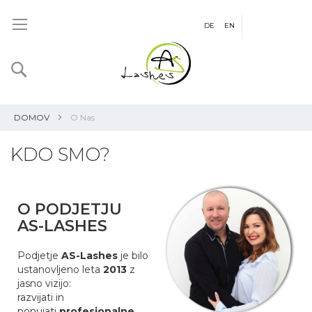
DE
EN
Iskanje
Košaric
DOMOV
O Nas
KDO SMO?
O PODJETJU
AS-LASHES
Podjetje
AS-Lashes
je bilo
ustanovljeno leta
2013
z
jasno vizijo:
razvijati in
ponujati
profesionalne