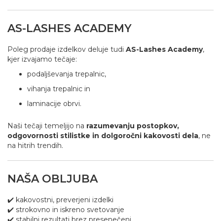
AS-LASHES ACADEMY
Poleg prodaje izdelkov deluje tudi
AS-Lashes Academy
,
kjer izvajamo tečaje:
podaljševanja trepalnic,
vihanja trepalnic in
laminacije obrvi.
Naši tečaji temeljijo na
razumevanju postopkov,
odgovornosti stilistke in dolgoročni kakovosti dela
, ne
na hitrih trendih.
NAŠA OBLJUBA
✔️ kakovostni, preverjeni izdelki
✔️ strokovno in iskreno svetovanje
✔️ stabilni rezultati brez presenečenj