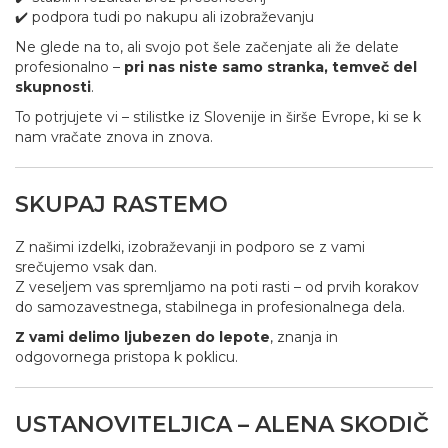
✔️ podpora tudi po nakupu ali izobraževanju
Ne glede na to, ali svojo pot šele začenjate ali že delate
profesionalno –
pri nas niste samo stranka, temveč del
skupnosti
.
To potrjujete vi – stilistke iz Slovenije in širše Evrope, ki se k
nam vračate znova in znova.
SKUPAJ RASTEMO
Z našimi izdelki, izobraževanji in podporo se z vami
srečujemo vsak dan.
Z veseljem vas spremljamo na poti rasti – od prvih korakov
do samozavestnega, stabilnega in profesionalnega dela.
Z vami delimo ljubezen do lepote
, znanja in
odgovornega pristopa k poklicu.
USTANOVITELJICA – ALENA SKODIČ