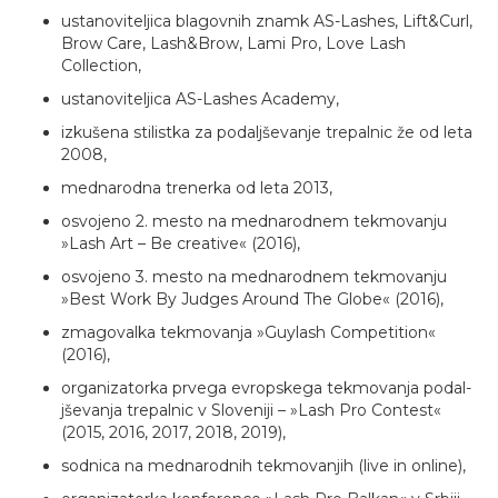
ustanoviteljica blagovnih znamk AS-Lashes, Lift&Curl,
Brow Care, Lash&Brow, Lami Pro, Love Lash
Collection,
ustanoviteljica AS-Lashes Academy,
izkušena stilistka za podaljševanje trepalnic že od leta
2008,
mednarodna trenerka od leta 2013,
osvojeno 2. mesto na mednarodnem tekmovanju
»Lash Art – Be creative« (2016),
osvojeno 3. mesto na mednarodnem tekmovanju
»Best Work By Judges Around The Globe« (2016),
zmagovalka tekmovanja »Guylash Competition«
(2016),
organizatorka prvega evropskega tekmovanja podal­
jševanja trepalnic v Sloveniji – »Lash Pro Contest«
(2015, 2016, 2017, 2018, 2019),
sodnica na mednarodnih tekmovanjih (live in online),