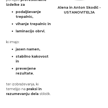
izdelke za
Alena in Anton Skodič -
podaljševanje
USTANOVITELJA
trepalnic,
vihanje trepalnic in
laminacijo obrvi
,
ki imajo:
jasen namen,
stabilno kakovost
in
preverjene
rezultate
,
ter izobraževanja, ki
temeljijo na
praksi in
razumevanju dela
stilistk.