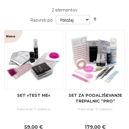
2
elementov
Nastavi
Razvrsti po
padajočo
smer
Novo
SET »TEST ME«
SET ZA PODALJŠEVANJE
TREPALNIC “PRO”
Pakiranje: 9 izdelkov
Pakiranje: 15 izdelkov
59,00 €
179,00 €