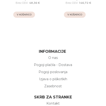
48,36 €
146,72 €
V KOŠARICO
V KOŠARICO
Dodaj na seznam želja
Dodaj na 
INFORMACIJE
O nas
Pogoji plačila - Dostava
Pogoji poslovanja
Izjava o piškotkih
Zasebnost
SKRB ZA STRANKE
Kontakt