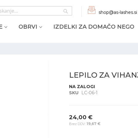
Iskanje
shop@as-lashes.si
kanje
E
OBRVI
IZDELKI ZA DOMAČO NEGO
LEPILO ZA VIHA
NA ZALOGI
SKU
LC-06-1
24,00 €
19,67 €