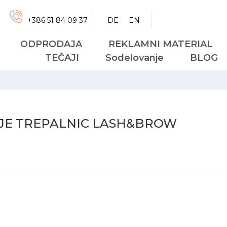
Košari
+386 51 84 09 37
DE
EN
ODPRODAJA
REKLAMNI MATERIAL
TEČAJI
Sodelovanje
BLOG
NJE TREPALNIC LASH&BROW