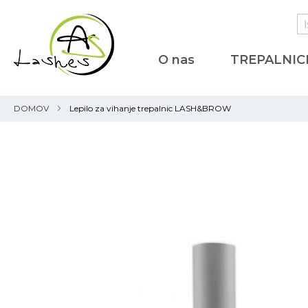
Is
O nas
TREPALNIC
DOMOV
Lepilo za vihanje trepalnic LASH&BROW
Preskoči
na
konec
galerije
slik