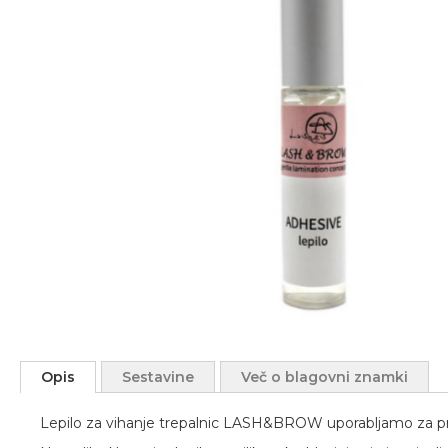
Preskoči
na
Opis
Sestavine
Več o blagovni znamki
začetek
galerije
Lepilo za vihanje trepalnic LASH&BROW uporabljamo za pritrje
slik