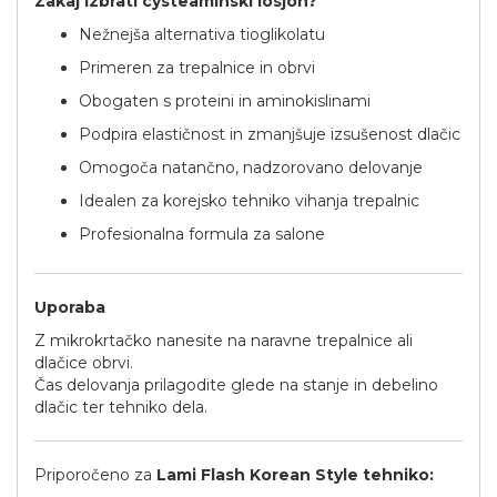
Zakaj izbrati cysteaminski losjon?
Nežnejša alternativa tioglikolatu
Primeren za trepalnice in obrvi
Obogaten s proteini in aminokislinami
Podpira elastičnost in zmanjšuje izsušenost dlačic
Omogoča natančno, nadzorovano delovanje
Idealen za korejsko tehniko vihanja trepalnic
Profesionalna formula za salone
Uporaba
Z mikrokrtačko nanesite na naravne trepalnice ali
dlačice obrvi.
Čas delovanja prilagodite glede na stanje in debelino
dlačic ter tehniko dela.
Priporočeno za
Lami Flash Korean Style tehniko: