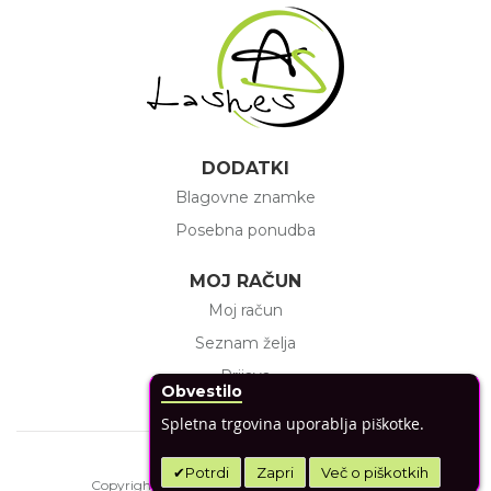
DODATKI
Blagovne znamke
Posebna ponudba
MOJ RAČUN
Moj račun
Seznam želja
Prijava
Obvestilo
Spletna trgovina uporablja piškotke.
Potrdi
Zapri
Več o piškotkih
Copyright © 2020 AS-Lashes. All rights reserved.