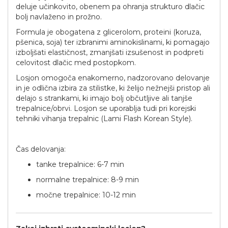
deluje učinkovito, obenem pa ohranja strukturo dlačic
bolj navlaženo in prožno.
Formula je obogatena z glicerolom, proteini (koruza,
pšenica, soja) ter izbranimi aminokislinami, ki pomagajo
izboljšati elastičnost, zmanjšati izsušenost in podpreti
celovitost dlačic med postopkom.
Losjon omogoča enakomerno, nadzorovano delovanje
in je odlična izbira za stilistke, ki želijo nežnejši pristop ali
delajo s strankami, ki imajo bolj občutljive ali tanjše
trepalnice/obrvi. Losjon se uporablja tudi pri korejski
tehniki vihanja trepalnic (Lami Flash Korean Style).
Čas delovanja:
tanke trepalnice: 6-7 min
normalne trepalnice: 8-9 min
močne trepalnice: 10-12 min