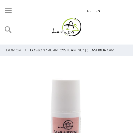
DE
EN
Iskanje
Košaric
DOMOV
LOSJON “PERM CYSTEAMINE” (1) LASH&BROW
Preskoči
na
konec
galerije
slik