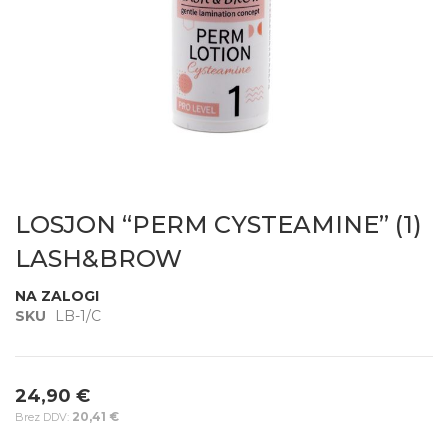
Preskoči
na
LOSJON “PERM CYSTEAMINE” (1)
začetek
galerije
LASH&BROW
slik
NA ZALOGI
SKU
LB-1/C
24,90 €
20,41 €