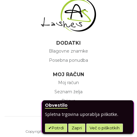
DODATKI
Blagovne znamke
Posebna ponudba
MOJ RAČUN
Moj račun
Seznam želja
Prijava
Obvestilo
Spletna trgovina uporablja piškotke.
Potrdi
Zapri
Več o piškotkih
Copyright © 2020 AS-Lashes. All rights reserved.