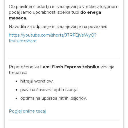
Ob pravilnem odprtju in shranjevanju vrečke z losjonom
podaljšamo uporabnost izdelka tudi
do enega
meseca
.
Navodila za odpiranje in shranjevanje na povezavi:
https://youtube.com/shorts/J7RFEjVeWyQ?
feature=share
Priporočeno za
Lami Flash Express tehniko
vihanja
trepalnic:
hitrejši workflow,
pravilna časovna optimizacija,
optimalna uporaba hitrih losjonov.
Poglej online tečaj