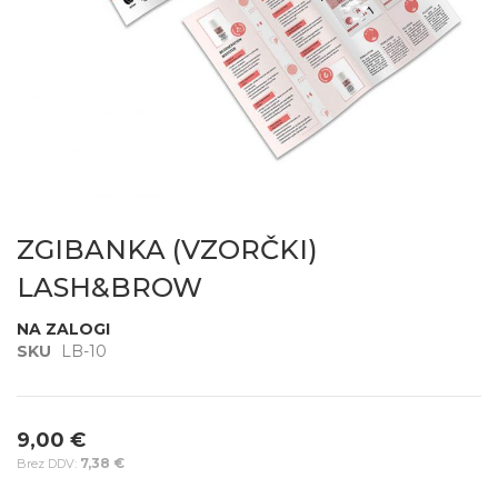
Preskoči
na
ZGIBANKA (VZORČKI)
začetek
galerije
LASH&BROW
slik
NA ZALOGI
SKU
LB-10
9,00 €
7,38 €