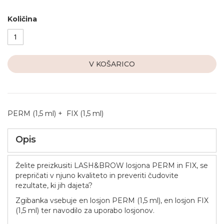
Količina
V KOŠARICO
PERM (1,5 ml) + FIX (1,5 ml)
Opis
Želite preizkusiti LASH&BROW losjona PERM in FIX, se
prepričati v njuno kvaliteto in preveriti čudovite
rezultate, ki jih dajeta?
Zgibanka vsebuje en losjon PERM (1,5 ml), en losjon FIX
(1,5 ml) ter navodilo za uporabo losjonov.